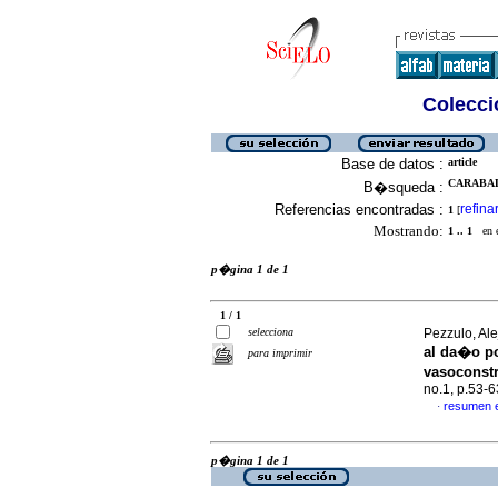
Colecció
Base de datos :
article
CARABAL
B�squeda :
Referencias encontradas :
refina
1
[
Mostrando:
1 .. 1
en el
p�gina 1 de 1
1 / 1
selecciona
Pezzulo, Ale
al da�o p
para imprimir
vasoconstr
no.1, p.53-
resumen 
·
p�gina 1 de 1