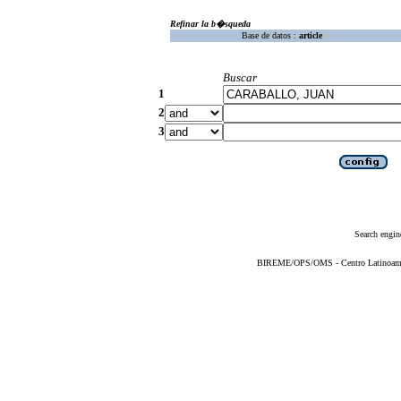
Refinar la b�squeda
Base de datos :
article
Buscar
1
2
3
Search engin
BIREME/OPS/OMS - Centro Latinoameric