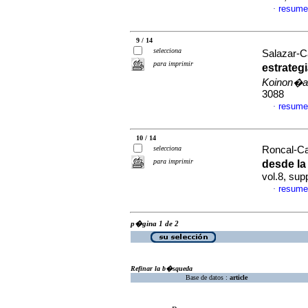
resume
·
9 / 14
selecciona
Salazar-C
para imprimir
estrateg
Koinon�a
3088
resume
·
10 / 14
selecciona
Roncal-Cal
para imprimir
desde la
vol.8, su
resume
·
p�gina 1 de 2
Refinar la b�squeda
Base de datos :
article