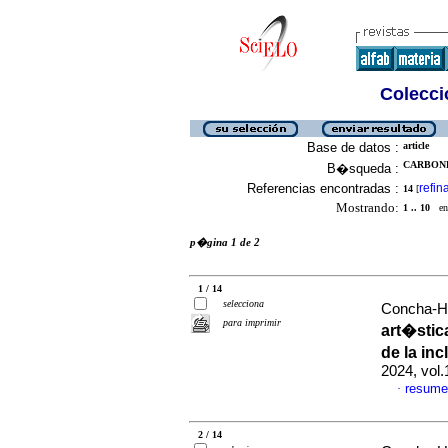
Colecció
Base de datos :
article
CARBONE
B�squeda :
Referencias encontradas :
refin
14
[
Mostrando:
1 .. 10
en 
p�gina 1 de 2
1 / 14
selecciona
Concha-Hu
para imprimir
art�stic
de la in
2024, vol
resume
·
2 / 14