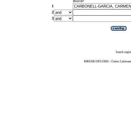
Buscar
1
2
3
Search engin
BIREME/OPS/OMS - Centro Latinoameric