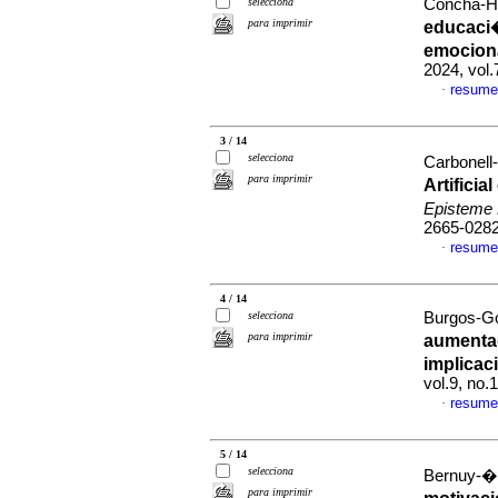
selecciona
Concha-Hu
para imprimir
educaci�
emociona
2024, vol
resume
·
3 / 14
selecciona
Carbonell
para imprimir
Artificia
Episteme
2665-028
resume
·
4 / 14
selecciona
Burgos-Go
para imprimir
aumentad
implicac
vol.9, no
resume
·
5 / 14
selecciona
Bernuy-�lv
para imprimir