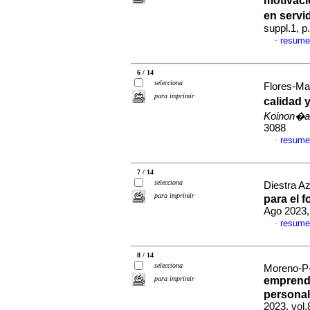
motivaci
en servi
suppl.1, 
resume
·
6 / 14
selecciona
Flores-Mat
para imprimir
calidad 
Koinon�a
3088
resume
·
7 / 14
selecciona
Diestra A
para imprimir
para el 
Ago 2023,
resume
·
8 / 14
selecciona
Moreno-P�
para imprimir
emprende
personal
2023, vol