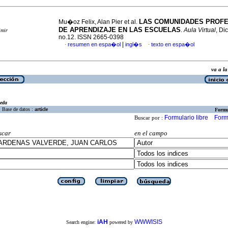
LAS COMUNIDADES PROF
Mu�oz Felix, Alan Pier et al.
DE APRENDIZAJE EN LAS ESCUELAS
.
Aula Virtual
, Di
imir
no.12. ISSN 2665-0398
|
resumen en espa�ol
ingl�s
texto en espa�ol
·
·
va a 
eda
Base de datos :
article
Formu
Formulario libre
Form
Buscar por :
scar
en el campo
iAH
WWWISIS
Search engine:
powered by