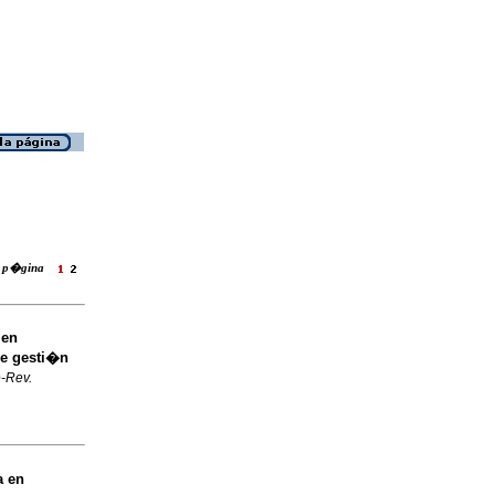
la p�gina
 en
de gesti�n
-Rev.
a en