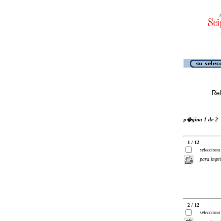
Ref
p�gina 1 de 2
1 / 12
selecciona
para impr
2 / 12
selecciona