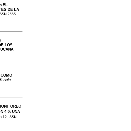
EL
os
TES DE LA
 ISSN 2665-
s
DE LOS
TUCANA
.
E COMO
S
.
Aula
MONITOREO
 4.0: UNA
no.12. ISSN