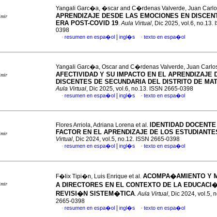
Yangali Garc�a, �scar and C�rdenas Valverde, Juan Carl
APRENDIZAJE DESDE LAS EMOCIONES EN DISCEN
imir
ERA POST-COVID 19
.
Aula Virtual
, Dic 2025, vol.6, no.13.
0398
|
resumen en espa�ol
ingl�s
texto en espa�ol
·
·
Yangali Garc�a, Oscar and C�rdenas Valverde, Juan Carlo
AFECTIVIDAD Y SU IMPACTO EN EL APRENDIZAJE 
imir
DISCENTES DE SECUNDARIA DEL DISTRITO DE MA
Aula Virtual
, Dic 2025, vol.6, no.13. ISSN 2665-0398
|
resumen en espa�ol
ingl�s
texto en espa�ol
·
·
IDENTIDAD DOCENT
Flores Arriola, Adriana Lorena et al.
FACTOR EN EL APRENDIZAJE DE LOS ESTUDIANTE
imir
Virtual
, Dic 2024, vol.5, no.12. ISSN 2665-0398
|
resumen en espa�ol
ingl�s
texto en espa�ol
·
·
ACOMPA�AMIENTO Y 
F�lix Tipi�n, Luis Enrique et al.
imir
A DIRECTORES EN EL CONTEXTO DE LA EDUCACI�N
REVISI�N SISTEM�TICA
.
Aula Virtual
, Dic 2024, vol.5, 
2665-0398
|
resumen en espa�ol
ingl�s
texto en espa�ol
·
·