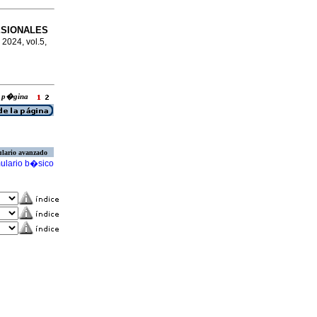
ESIONALES
c 2024, vol.5,
la p�gina
lario avanzado
ulario b�sico