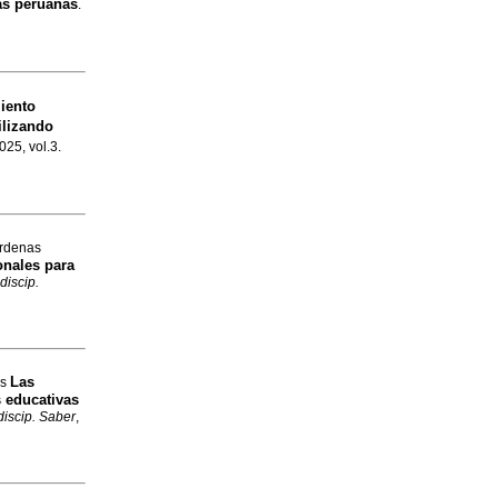
as peruanas
.
iento
ilizando
025, vol.3.
�rdenas
onales para
discip.
Las
os
s educativas
discip. Saber
,