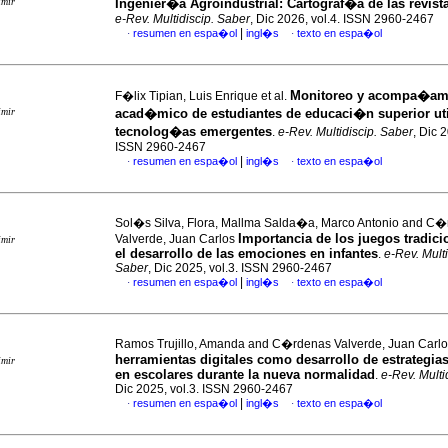
imir
Ingenier�a Agroindustrial: Cartograf�a de las revist
e-Rev. Multidiscip. Saber
, Dic 2026, vol.4. ISSN 2960-2467
|
resumen en espa�ol
ingl�s
texto en espa�ol
·
·
Monitoreo y acompa�am
F�lix Tipian, Luis Enrique et al.
imir
acad�mico de estudiantes de educaci�n superior ut
tecnolog�as emergentes
.
e-Rev. Multidiscip. Saber
, Dic 2
ISSN 2960-2467
|
resumen en espa�ol
ingl�s
texto en espa�ol
·
·
Sol�s Silva, Flora, Mallma Salda�a, Marco Antonio and C
Importancia de los juegos tradici
Valverde, Juan Carlos
imir
el desarrollo de las emociones en infantes
.
e-Rev. Multi
Saber
, Dic 2025, vol.3. ISSN 2960-2467
|
resumen en espa�ol
ingl�s
texto en espa�ol
·
·
Ramos Trujillo, Amanda and C�rdenas Valverde, Juan Carl
herramientas digitales como desarrollo de estrategia
imir
en escolares durante la nueva normalidad
.
e-Rev. Multi
Dic 2025, vol.3. ISSN 2960-2467
|
resumen en espa�ol
ingl�s
texto en espa�ol
·
·