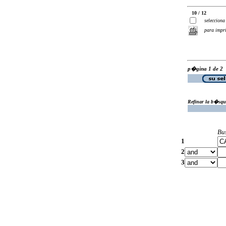
10 / 12
selecciona
para impr
p�gina 1 de 2
Refinar la b�squ
Bu
1
2
3