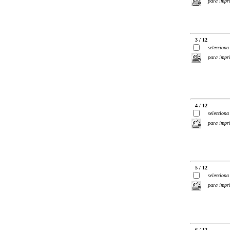
para impr
3 / 12
selecciona
para impr
4 / 12
selecciona
para impr
5 / 12
selecciona
para impr
6 / 12