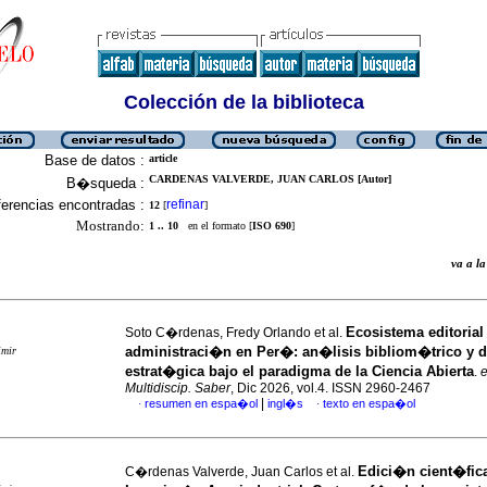
Colección de la biblioteca
Base de datos :
article
CARDENAS VALVERDE, JUAN CARLOS [Autor]
B�squeda :
erencias encontradas :
refinar
12
[
]
Mostrando:
1 .. 10
en el formato [
ISO 690
]
va a 
Ecosistema editorial
Soto C�rdenas, Fredy Orlando et al.
administraci�n en Per�: an�lisis bibliom�trico y 
imir
estrat�gica bajo el paradigma de la Ciencia Abierta
.
e
Multidiscip. Saber
, Dic 2026, vol.4. ISSN 2960-2467
|
resumen en espa�ol
ingl�s
texto en espa�ol
·
·
Edici�n cient�fic
C�rdenas Valverde, Juan Carlos et al.