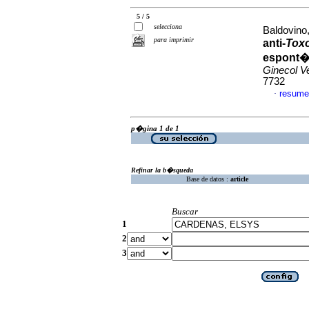
5 / 5
selecciona
Baldovino,
para imprimir
anti-
Tox
espont
Ginecol V
7732
resume
·
p�gina 1 de 1
Refinar la b�squeda
Base de datos :
article
Buscar
1
2
3