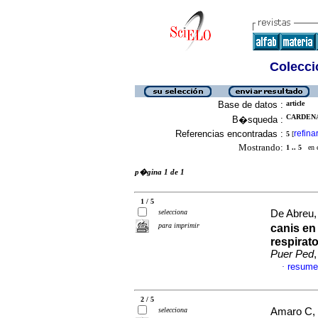
Colecció
Base de datos :
article
CARDENAS
B�squeda :
Referencias encontradas :
refina
5
[
Mostrando:
1 .. 5
en el
p�gina 1 de 1
1 / 5
selecciona
De Abreu, 
para imprimir
canis en
respirat
Puer Ped
resume
·
2 / 5
selecciona
Amaro C, M