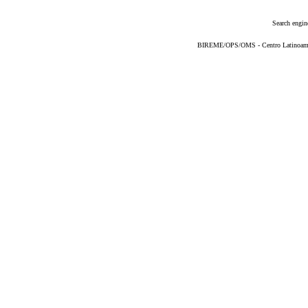
Search engin
BIREME/OPS/OMS - Centro Latinoameric