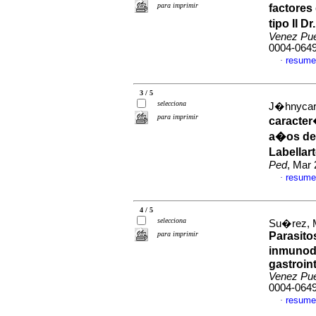
para imprimir
factores
tipo II 
Venez Pu
0004-064
resume
·
3 / 5
selecciona
J�hnycar 
para imprimir
caracter
a�os de
Labellar
Ped
, Mar 
resume
·
4 / 5
selecciona
Su�rez, M
para imprimir
Parasito
inmunod
gastroin
Venez Pu
0004-064
resume
·