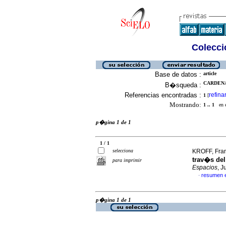
Colecció
Base de datos :
article
CARDENAS
B�squeda :
Referencias encontradas :
refina
1
[
Mostrando:
1 .. 1
en el
p�gina 1 de 1
1 / 1
selecciona
KROFF, Franc
trav�s del
para imprimir
Espacios
, J
resumen 
·
p�gina 1 de 1