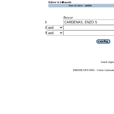
Refinar la b�squeda
Base de datos :
article
Buscar
1
2
3
Search engin
BIREME/OPS/OMS - Centro Latinoameric