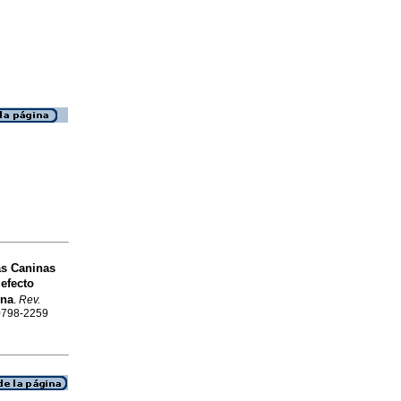
as Caninas
efecto
ina
.
Rev.
 0798-2259