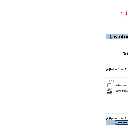
Ref
p�gina 1 de 1
1 / 1
selecciona
para impr
p�gina 1 de 1