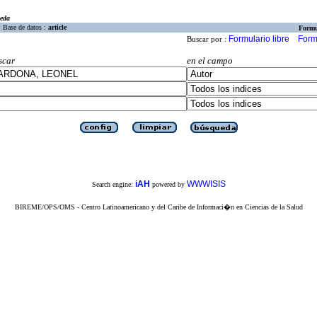
eda
Base de datos :
article
Formu
Formulario libre
Form
Buscar por :
scar
en el campo
iAH
WWWISIS
Search engine:
powered by
BIREME/OPS/OMS - Centro Latinoamericano y del Caribe de Informaci�n en Ciencias de la Salud