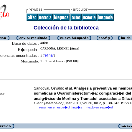
Colección de la biblioteca
Base de datos :
article
CARDONA, LEONEL [Autor]
B�squeda :
erencias encontradas :
refinar
1
[
]
Mostrando:
1 .. 1
en el formato [
ISO 690
]
Analgesia preventiva en hembr
Sandoval, Osvaldo et al.
sometidas a Ovariohisterectom�a
:
comparaci�n del 
imir
analg�sico de Morfina y Tramadol asociados a Xilaz
Cient. (Maracaibo)
, Mar 2010, vol.20, no.2, p.138-143. ISSN
|
resumen en espa�ol
ingl�s
texto en espa�ol
·
·