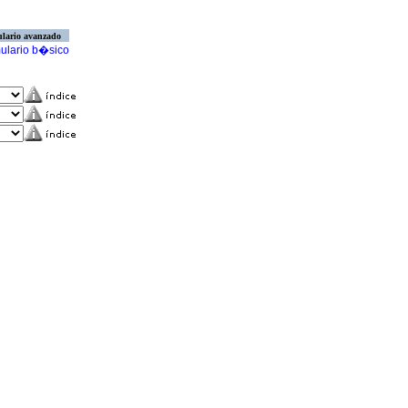
lario avanzado
ulario b�sico