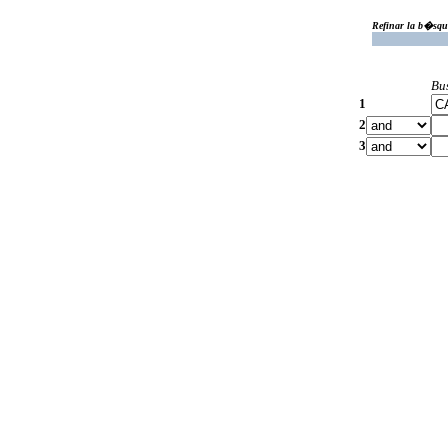
Refinar la b�squ
Bu
1
2
3