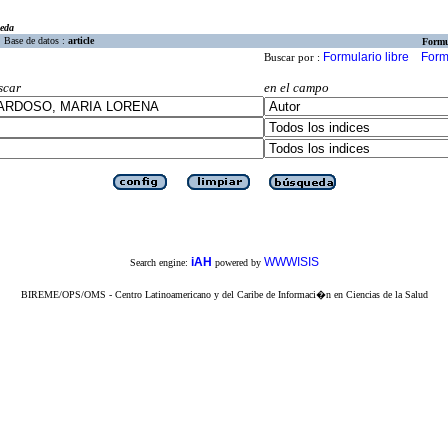
eda
Base de datos :
article
Formu
Formulario libre
Form
Buscar por :
scar
en el campo
iAH
WWWISIS
Search engine:
powered by
BIREME/OPS/OMS - Centro Latinoamericano y del Caribe de Informaci�n en Ciencias de la Salud