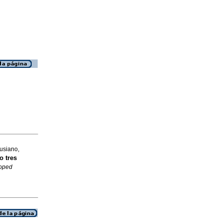
usiano,
o tres
oped