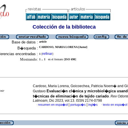
Colección de la biblioteca
Base de datos :
article
CARDOSO, MARIA LORENA [Autor]
B�squeda :
erencias encontradas :
refinar
1
[
]
Mostrando:
1 .. 1
en el formato [
ISO 690
]
Cardoso, Maria Lorena, Goicoechea, Patricia Noem� and Gi
Evaluaci�n cl�nica y microbiol�gica usand
imir
Gustavo
t�cnicas de eliminaci�n de tejido cariado
.
Rev Odont
Latinoam
, Dic 2023, vol.13. ISSN 2174-0798
|
|
resumen en espa�ol
portugu�s
ingl�s
texto en espa�ol
·
·