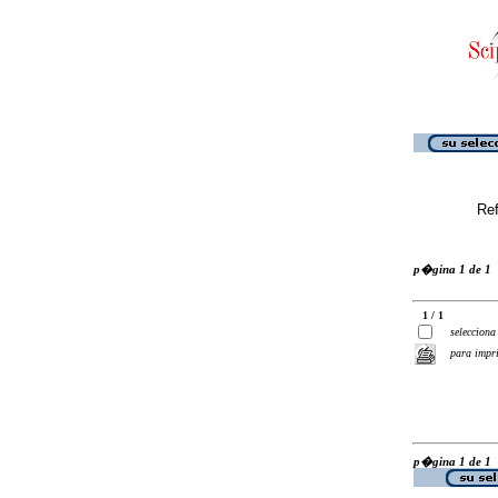
Ref
p�gina 1 de 1
1 / 1
selecciona
para impr
p�gina 1 de 1