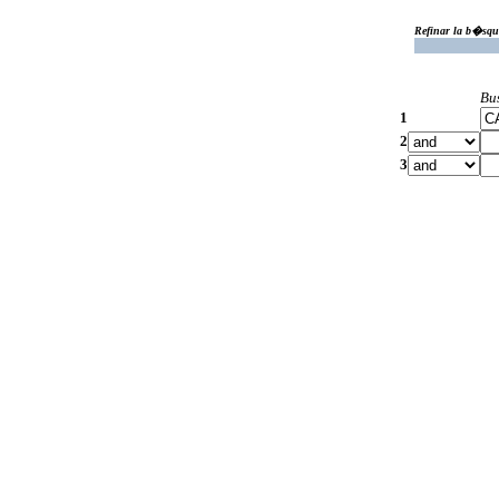
Refinar la b�squ
Bu
1
2
3