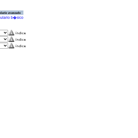
lario avanzado
ulario b�sico