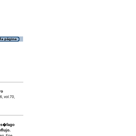
ro
6, vol.70,
 es�fago
flujo.
en
, Ene