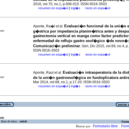
2016, vol.70, no.1, p.006-015. ISSN 0016-3503
|
resumen en espa�ol
ingl�s
texto en espa�ol
·
·
Evaluaci�n funcional de la uni�n
Aponte, Ra�l et al.
imir
g�strica por impedancia planim�trica antes y desp
gastrectomia vertical en manga como factor predictor
enfermedad de reflujo gastro esof�gico �de novo�
:
Comunicaci�n preliminar
.
Gen
, Dic 2015, vol.69, no.4, 
ISSN 0016-3503
|
resumen en espa�ol
ingl�s
texto en espa�ol
·
·
Evaluaci�n intraoperatoria de la dis
Aponte, Raul et al.
imir
de la uni�n gastroesof�gica en fundoplicatura antire
Mar 2014, vol.68, no.1, p.17-20. ISSN 0016-3503
|
resumen en espa�ol
ingl�s
texto en espa�ol
·
·
eda
Base de datos :
article
Formu
Formulario libre
Form
Buscar por :