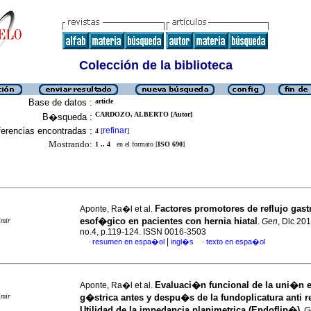
Colección de la biblioteca
Base de datos :
article
CARDOZO, ALBERTO [Autor]
B�squeda :
erencias encontradas :
refinar
4
[
]
Mostrando:
1 .. 4
en el formato [
ISO 690
]
Factores promotores de reflujo gast
Aponte, Ra�l et al.
esof�gico en pacientes con hernia hiatal
imir
.
Gen
, Dic 201
no.4, p.119-124. ISSN 0016-3503
|
resumen en espa�ol
ingl�s
texto en espa�ol
·
·
Evaluaci�n funcional de la uni�n
Aponte, Ra�l et al.
imir
g�strica antes y despu�s de la fundoplicatura anti re
Utilidad de la impedancia planimetrica (Endoflip�)
.
G