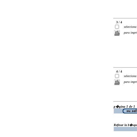
3 / 4
selecciona
para impr
4 / 4
selecciona
para impr
p�gina 1 de 1
Refinar la b�squ