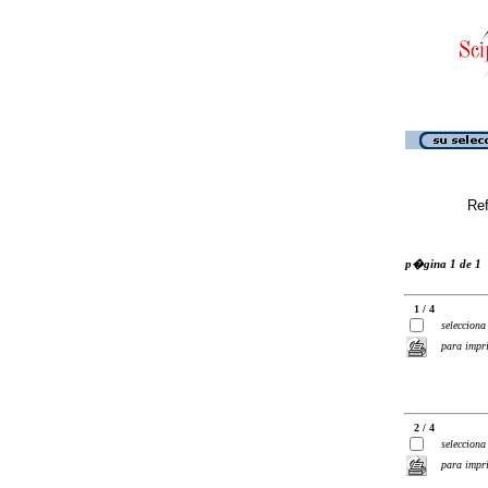
Ref
p�gina 1 de 1
1 / 4
selecciona
para impr
2 / 4
selecciona
para impr