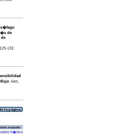
 es�fago
u�s de
 de
p.125-132.
tensibilidad
flujo
.
Gen
,
lario avanzado
ulario b�sico