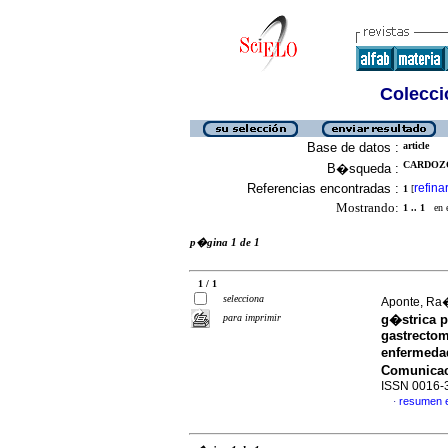
Colecció
Base de datos :
article
CARDOZO,
B�squeda :
Referencias encontradas :
refina
1
[
Mostrando:
1 .. 1
en el
p�gina 1 de 1
1 / 1
selecciona
Aponte, Ra�
para imprimir
g�strica 
gastrectom
enfermeda
Comunicac
ISSN 0016-
resumen 
·