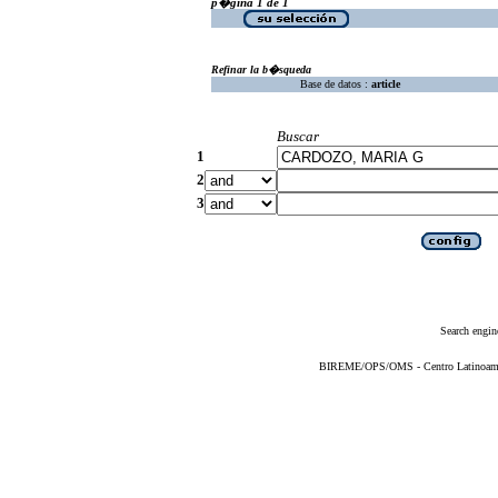
p�gina 1 de 1
Refinar la b�squeda
Base de datos :
article
Buscar
1
2
3
Search engin
BIREME/OPS/OMS - Centro Latinoameric