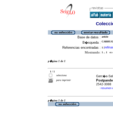
Colecció
Base de datos :
article
CARHUAT
B�squeda :
Referencias encontradas :
refina
1
[
Mostrando:
1 .. 1
en el
p�gina 1 de 1
1 / 1
selecciona
Garc�a-Salir
Postpande
para imprimir
2542-3088
resumen 
·
p�gina 1 de 1