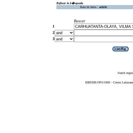
Refinar la b�squeda
Base de datos :
article
Buscar
1
2
3
Search engin
BIREME/OPS/OMS - Centro Latinoameric