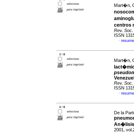
selecciona
Mart�n, 
para imprimir
nosocomi
aminogl
centros 
Rev. Soc. 
ISSN 131
resume
·
3 / 8
selecciona
Mart�n, G
para imprimir
lact�mic
pseudom
Venezuel
Rev. Soc. 
ISSN 131
resume
·
4 / 8
selecciona
De la Part
para imprimir
pneumoni
An�lisi
2001, vol.