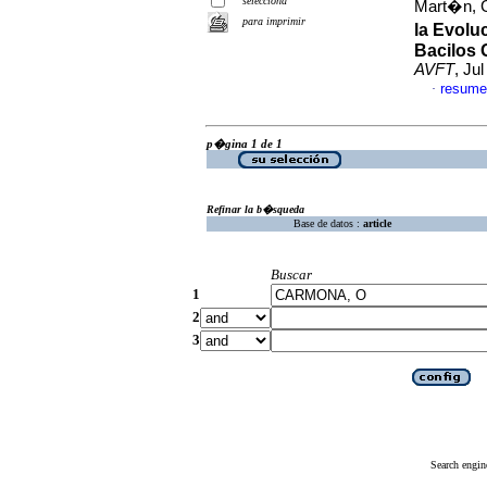
selecciona
Mart�n, 
para imprimir
la Evolu
Bacilos 
AVFT
, Ju
resume
·
p�gina 1 de 1
Refinar la b�squeda
Base de datos :
article
Buscar
1
2
3
Search engin