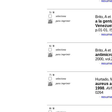
resume
·
5 / 8
selecciona
Brito, A et
a la gen
para imprimir
Venezue
p.01-01. 
resume
·
6 / 8
selecciona
Brito, A et
antimicr
para imprimir
2000, vol.
resume
·
7 / 8
selecciona
Hurtado, 
aureus a
para imprimir
1998
.
AV
0264
resume
·
8 / 8