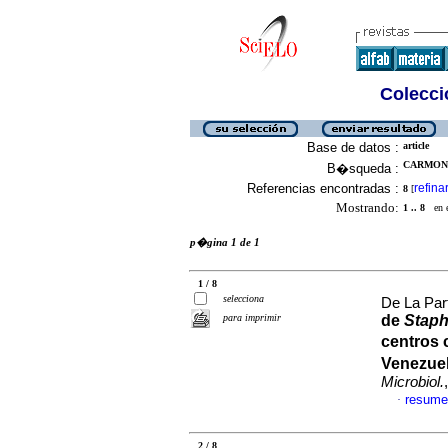
Colecció
Base de datos :
article
CARMONA,
B�squeda :
Referencias encontradas :
refina
8
[
Mostrando:
1 .. 8
en el
p�gina 1 de 1
1 / 8
selecciona
De La Par
para imprimir
de
Stap
centros 
Venezue
Microbiol.
resume
·
2 / 8