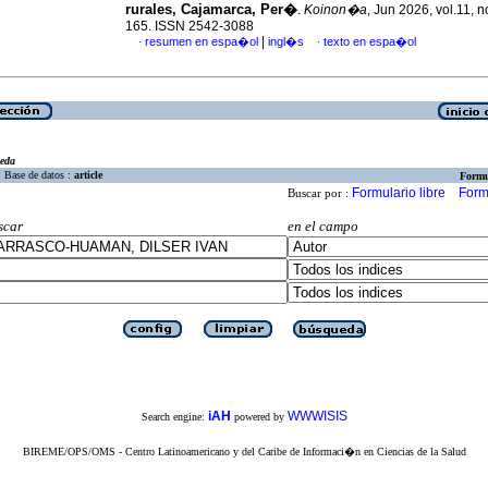
rurales, Cajamarca, Per�
.
Koinon�a
, Jun 2026, vol.11, n
165. ISSN 2542-3088
|
resumen en espa�ol
ingl�s
texto en espa�ol
·
·
eda
Base de datos :
article
Formu
Formulario libre
Form
Buscar por :
scar
en el campo
iAH
WWWISIS
Search engine:
powered by
BIREME/OPS/OMS - Centro Latinoamericano y del Caribe de Informaci�n en Ciencias de la Salud