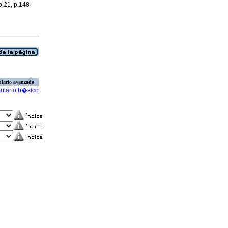
o.21, p.148-
lario avanzado
ulario b�sico