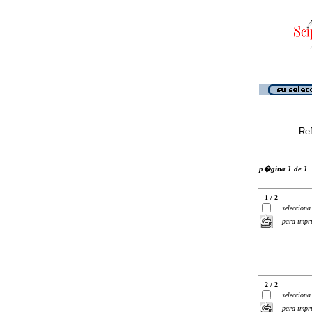
Ref
p�gina 1 de 1
1 / 2
selecciona
para impr
2 / 2
selecciona
para impr