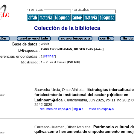
Colección de la biblioteca
Base de datos :
article
CARRASCO-HUAMAN, DILSER IVAN [Autor]
B�squeda :
erencias encontradas :
refinar
2
[
]
Mostrando:
1 .. 2
en el formato [
ISO 690
]
Estrategias interculturale
Saavedra-Urcia, Omar Alhi et al.
fortalecimiento institucional del sector p�blico en
imir
Latinoam�rica
.
Cienciamatria
, Jun 2025, vol.11, no.20, p.
2542-3029
|
resumen en espa�ol
ingl�s
texto en espa�ol
·
·
Patrimonio cultural de
Carrasco-Huaman, Dilser Ivan et al.
qallwa como herramienta de empoderamiento en muj
imir