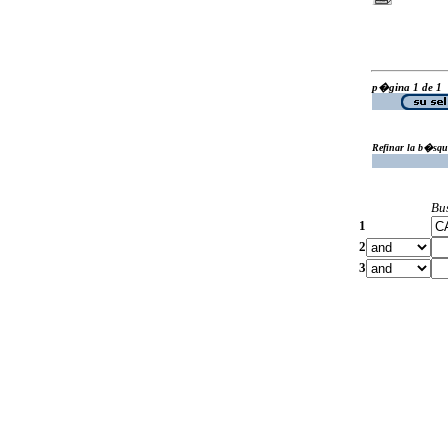
p�gina 1 de 1
Refinar la b�squ
Bu
1
2
3