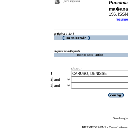
para imprimir
Puccinia
ma�ana
196. ISS
resume
·
p�gina 1 de 1
Refinar la b�squeda
Base de datos :
article
Buscar
1
2
3
Search engin
BIREME/OPS/OMS - Centro Latinoameric