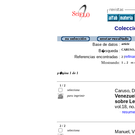
Colecció
Base de datos :
article
CARUSO, 
B�squeda :
Referencias encontradas :
refina
2
[
Mostrando:
1 .. 2
en el
p�gina 1 de 1
1 / 2
selecciona
Caruso, D
Venezuel
para imprimir
sobre Le
vol.18, n
resume
·
2 / 2
selecciona
Manuel, V