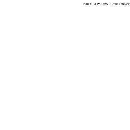
BIREME/OPS/OMS - Centro Latinoameric