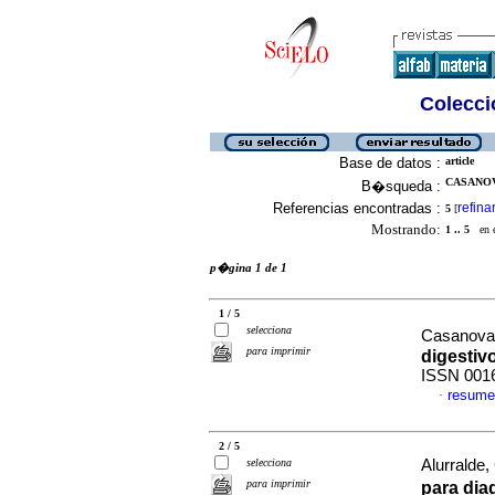
Colecció
Base de datos :
article
CASANOV
B�squeda :
Referencias encontradas :
refina
5
[
Mostrando:
1 .. 5
en el
p�gina 1 de 1
1 / 5
selecciona
Casanova
para imprimir
digestiv
ISSN 001
resume
·
2 / 5
selecciona
Alurralde,
para imprimir
para dia