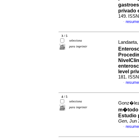
gastroes
privado 
149. ISSN
resume
·
3 / 5
selecciona
Landaeta, 
para imprimir
Enterosc
Procedim
Nivel
Cli
enteros
level pri
181. ISSN
resume
·
4 / 5
selecciona
Gonz�lez,
para imprimir
m�todo
Estudio 
Gen
, Jun
resume
·