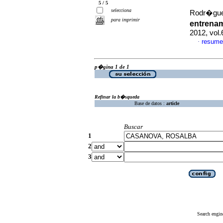
5 / 5
selecciona
Rodr�gue
para imprimir
entrena
2012, vol.
resume
·
p�gina 1 de 1
Refinar la b�squeda
Base de datos :
article
Buscar
1
2
3
Search engin