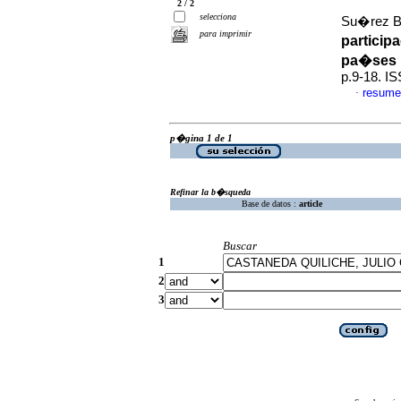
2 / 2
selecciona
Su�rez Be
para imprimir
particip
pa�ses 
p.9-18. I
resume
·
p�gina 1 de 1
Refinar la b�squeda
Base de datos :
article
Buscar
1
2
3