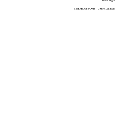
Search engin
BIREME/OPS/OMS - Centro Latinoameric