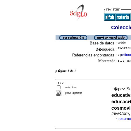
Colecció
Base de datos :
article
CASTANE
B�squeda :
Referencias encontradas :
refina
2
[
Mostrando:
1 .. 2
en el
p�gina 1 de 1
1 / 2
selecciona
L�pez Ser
para imprimir
educativ
educaci�
cosmovi
InveCom
,
resume
·