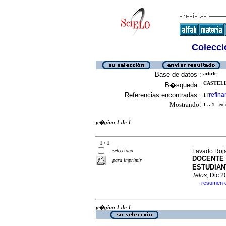
Colecció
Base de datos :
article
CASTELL
B�squeda :
Referencias encontradas :
refina
1
[
Mostrando:
1 .. 1
en el
p�gina 1 de 1
1 / 1
selecciona
Lavado Rojas
DOCENTE 
para imprimir
ESTUDIAN
Telos
, Dic 
resumen 
·
p�gina 1 de 1