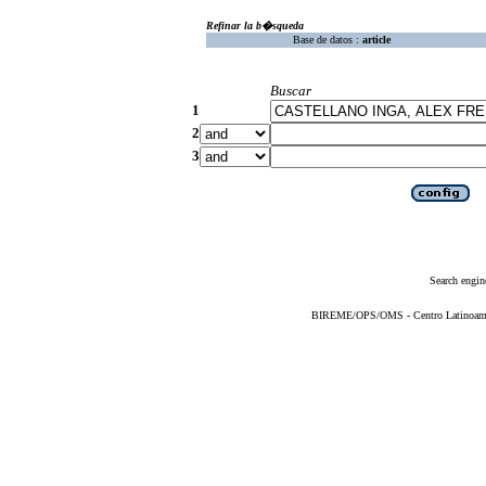
Refinar la b�squeda
Base de datos :
article
Buscar
1
2
3
Search engin
BIREME/OPS/OMS - Centro Latinoameric