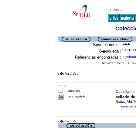
Colecció
Base de datos :
article
CASTELL
B�squeda :
Referencias encontradas :
refina
1
[
Mostrando:
1 .. 1
en el
p�gina 1 de 1
1 / 1
selecciona
Castellanos
para imprimir
sellado de
Salus
, Abr 
resumen 
·
p�gina 1 de 1