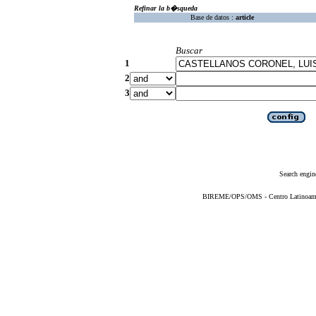
Refinar la b�squeda
Base de datos :
article
Buscar
1
2
3
Search engin
BIREME/OPS/OMS - Centro Latinoameric