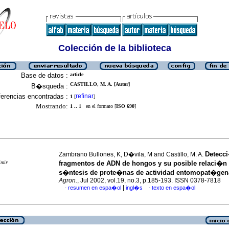
Colección de la biblioteca
Base de datos :
article
CASTILLO, M. A. [Autor]
B�squeda :
erencias encontradas :
refinar
1
[
]
Mostrando:
1 .. 1
en el formato [
ISO 690
]
Detecc
Zambrano Bullones, K, D�vila, M and Castillo, M. A.
imir
fragmentos de ADN de hongos y su posible relaci�n 
s�ntesis de prote�nas de actividad entomopat�gen
Agron.
, Jul 2002, vol.19, no.3, p.185-193. ISSN 0378-7818
|
resumen en espa�ol
ingl�s
texto en espa�ol
·
·