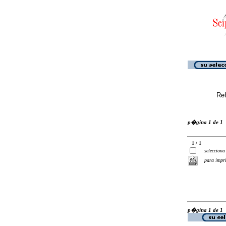
Ref
p�gina 1 de 1
1 / 1
selecciona
para impr
p�gina 1 de 1