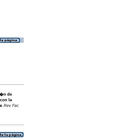
i�n de
con la
a
.
Rev. Fac.