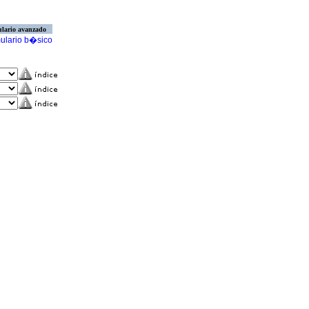
lario avanzado
ulario b�sico