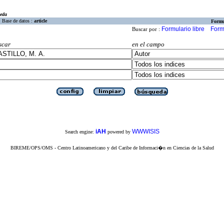
eda
Base de datos :
article
Formu
Formulario libre
Form
Buscar por :
scar
en el campo
iAH
WWWISIS
Search engine:
powered by
BIREME/OPS/OMS - Centro Latinoamericano y del Caribe de Informaci�n en Ciencias de la Salud