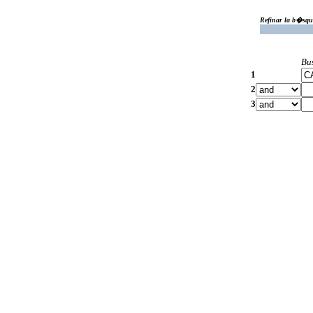
Refinar la b�squ
Bu
1
2
3