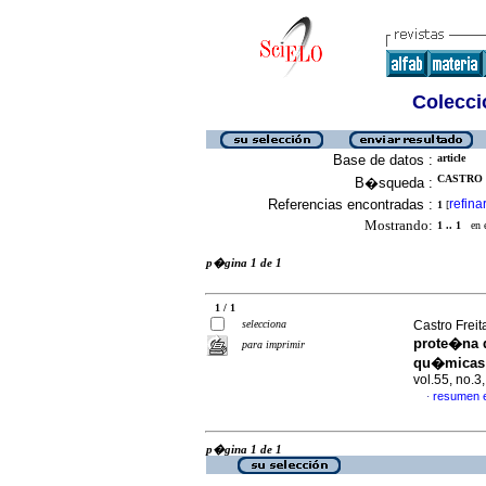
Colecció
Base de datos :
article
CASTRO 
B�squeda :
Referencias encontradas :
refina
1
[
Mostrando:
1 .. 1
en el
p�gina 1 de 1
1 / 1
selecciona
Castro Frei
prote�na d
para imprimir
qu�micas 
vol.55, no.
resumen 
·
p�gina 1 de 1