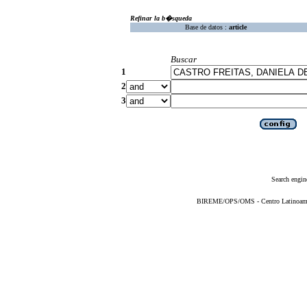
Refinar la b�squeda
Base de datos :
article
Buscar
1
2
3
Search engin
BIREME/OPS/OMS - Centro Latinoameric