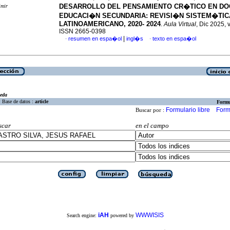
DESARROLLO DEL PENSAMIENTO CR�TICO EN DO
imir
EDUCACI�N SECUNDARIA: REVISI�N SISTEM�TICA
LATINOAMERICANO, 2020- 2024
.
Aula Virtual
, Dic 2025, 
ISSN 2665-0398
|
resumen en espa�ol
ingl�s
texto en espa�ol
·
·
eda
Base de datos :
article
Formu
Formulario libre
Form
Buscar por :
scar
en el campo
iAH
WWWISIS
Search engine:
powered by