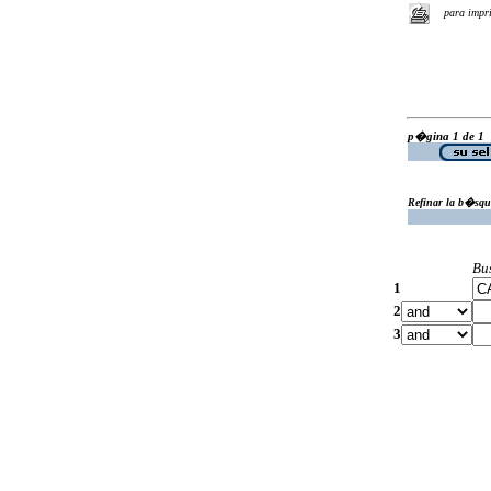
para impr
p�gina 1 de 1
Refinar la b�squ
Bu
1
2
3