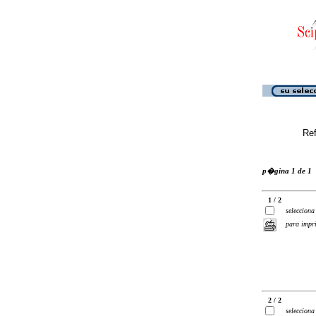
Ref
p�gina 1 de 1
1 / 2
selecciona
para impr
2 / 2
selecciona