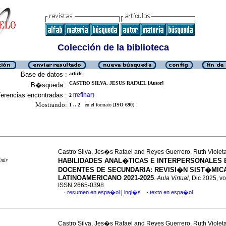
Colección de la biblioteca
Base de datos :
article
CASTRO SILVA, JESUS RAFAEL [Autor]
B�squeda :
erencias encontradas :
refinar
2
[
]
Mostrando:
1 .. 2
en el formato [
ISO 690
]
Castro Silva, Jes�s Rafael and Reyes Guerrero, Ruth Violet
HABILIDADES ANAL�TICAS E INTERPERSONALES 
imir
DOCENTES DE SECUNDARIA: REVISI�N SIST�MICA
LATINOAMERICANO 2021-2025
.
Aula Virtual
, Dic 2025, vo
ISSN 2665-0398
|
resumen en espa�ol
ingl�s
texto en espa�ol
·
·
Castro Silva, Jes�s Rafael and Reyes Guerrero, Ruth Violet