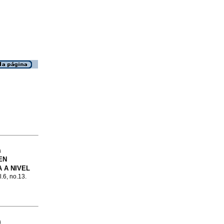
a
EN
 A NIVEL
l.6, no.13.
a