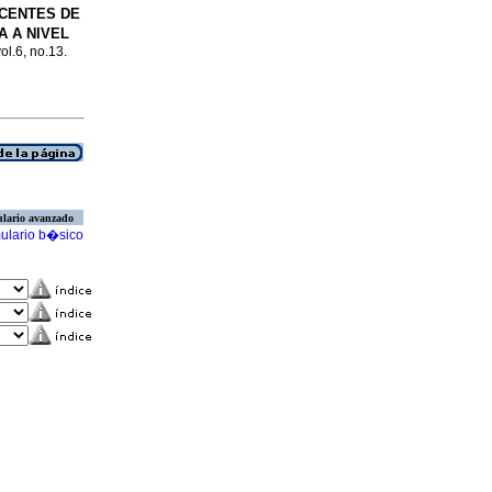
CENTES DE
 A NIVEL
vol.6, no.13.
lario avanzado
ulario b�sico