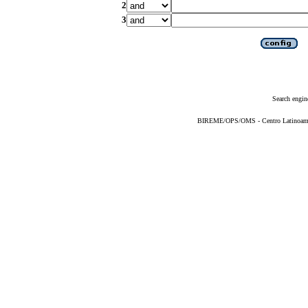
2
3
Search engin
BIREME/OPS/OMS - Centro Latinoameric