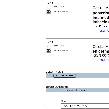
2 / 3
selecciona
Castro, M
para imprimir
posterio
intermed
infeccios
vol.19, n
resume
·
3 / 3
selecciona
Colella, 
para imprimir
en derma
ISSN 007
resume
·
p�gina 1 de 1
Refinar la b�squeda
Base de datos :
article
Buscar
1