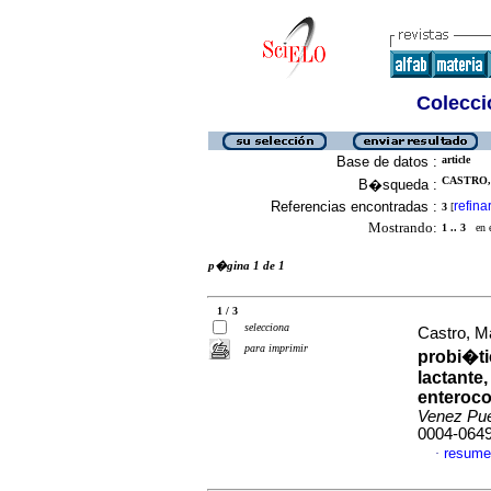
Colecció
Base de datos :
article
CASTRO, 
B�squeda :
Referencias encontradas :
refina
3
[
Mostrando:
1 .. 3
en el
p�gina 1 de 1
1 / 3
selecciona
Castro, M
para imprimir
probi�ti
lactante,
enterocol
Venez Pu
0004-064
resume
·