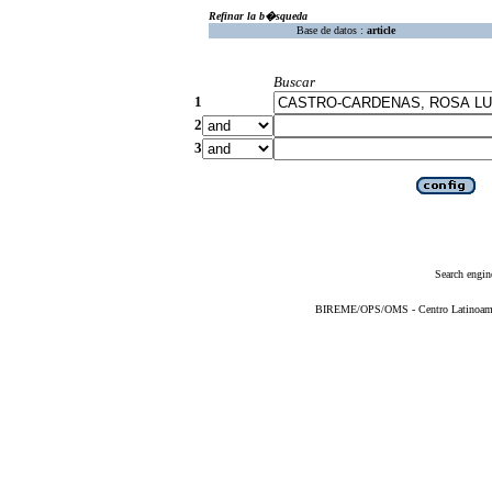
Refinar la b�squeda
Base de datos :
article
Buscar
1
2
3
Search engin
BIREME/OPS/OMS - Centro Latinoameric