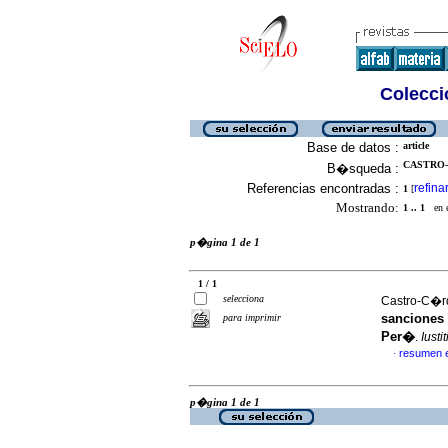
Colecció
Base de datos :
article
CASTRO-
B�squeda :
Referencias encontradas :
refina
1
[
Mostrando:
1 .. 1
en el
p�gina 1 de 1
1 / 1
selecciona
Castro-C�rd
sanciones 
para imprimir
Per�
.
Iusti
resumen 
·
p�gina 1 de 1