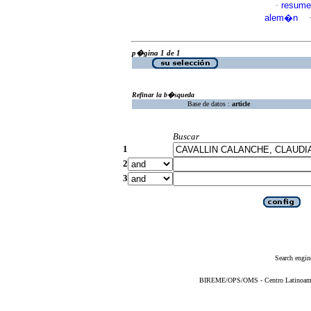
resume
·
alem�n
p�gina 1 de 1
Refinar la b�squeda
Base de datos :
article
Buscar
1
2
3
Search engin
BIREME/OPS/OMS - Centro Latinoameric