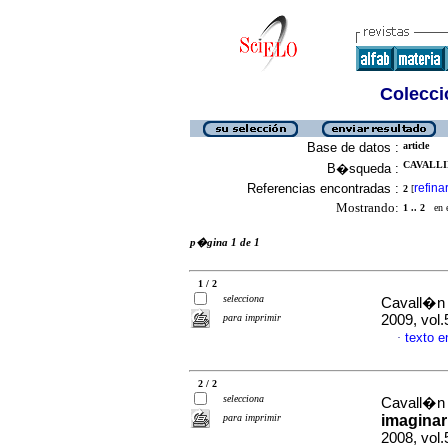
Colecció
Base de datos :
article
CAVALLI
B�squeda :
Referencias encontradas :
refina
2
[
Mostrando:
1 .. 2
en el
p�gina 1 de 1
1 / 2
selecciona
Cavall�n 
para imprimir
2009, vol
texto 
·
2 / 2
selecciona
Cavall�n 
para imprimir
imaginar
2008, vol