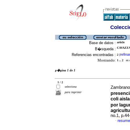
Colecció
Base de datos :
article
CAVAZZA,
B�squeda :
Referencias encontradas :
refina
2
[
Mostrando:
1 .. 2
en el
p�gina 1 de 1
1 / 2
selecciona
Zambrano, 
para imprimir
presenci
coli ais
por lagu
agricultu
no.1, p.4
resume
·