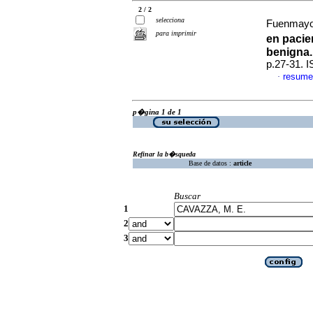
2 / 2
selecciona
Fuenmayor,
para imprimir
en pacie
benigna.
p.27-31. 
resume
·
p�gina 1 de 1
Refinar la b�squeda
Base de datos :
article
Buscar
1
2
3