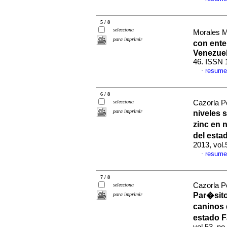
5 / 8
selecciona
Morales M
para imprimir
con ente
Venezue
46. ISSN 
resume
·
6 / 8
selecciona
Cazorla Pe
para imprimir
niveles 
zinc en 
del esta
2013, vol
resume
·
7 / 8
Cazorla P
selecciona
Par�sito
para imprimir
caninos 
estado F