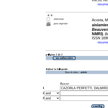
vol.53, n
resume
·
8 / 8
selecciona
Acosta, M
para imprimir
aislami
Beauver
NMRI)
.
B
ISSN 169
resume
·
p�gina 1 de 1
Refinar la b�squeda
Base de datos :
article
Buscar
1
2
3