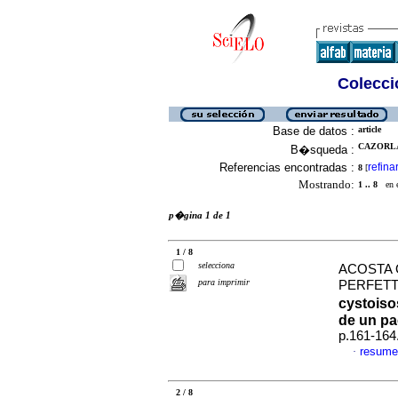
Colecció
Base de datos :
article
CAZORLA
B�squeda :
Referencias encontradas :
refina
8
[
Mostrando:
1 .. 8
en el
p�gina 1 de 1
1 / 8
selecciona
ACOSTA 
para imprimir
PERFETT
cystoiso
de un p
p.161-164
resume
·
2 / 8