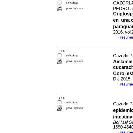
CAZORLA
selecciona
PEDRO a
para imprimir
Criptosp
en una c
paragua
2016, vol
resume
·
3 / 8
Cazorla Pe
selecciona
Aislamie
para imprimir
cucarach
Coro, es
Dic 2015,
resume
·
4 / 8
selecciona
Cazorla Pe
para imprimir
epidemio
intestin
Bol Mal S
1690-464
resume
·