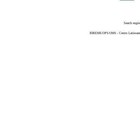
Search engin
BIREME/OPS/OMS - Centro Latinoameric