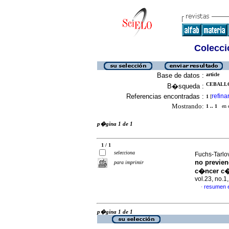
Colecció
Base de datos :
article
CEBALLO
B�squeda :
Referencias encontradas :
refina
1
[
Mostrando:
1 .. 1
en el
p�gina 1 de 1
1 / 1
selecciona
Fuchs-Tarlov
no previen
para imprimir
c�ncer c�
vol.23, no.
resumen 
·
p�gina 1 de 1