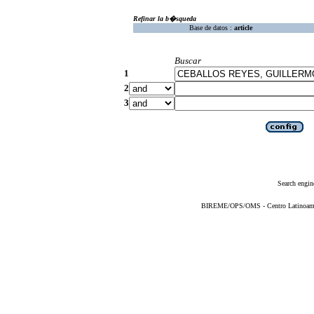
Refinar la b�squeda
Base de datos :
article
Buscar
1
2
3
Search engin
BIREME/OPS/OMS - Centro Latinoameric