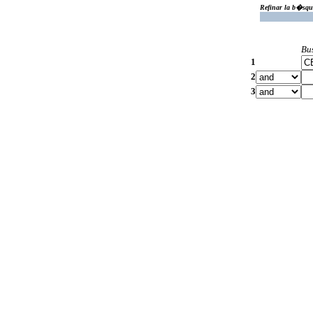
Refinar la b�squ
Bu
1
2
3