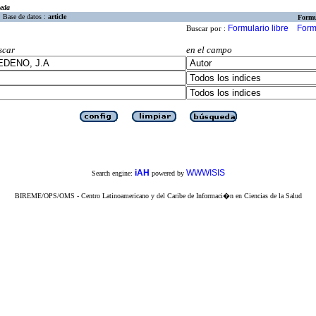
eda
Base de datos :
article
Formu
Formulario libre
Form
Buscar por :
scar
en el campo
iAH
WWWISIS
Search engine:
powered by
BIREME/OPS/OMS - Centro Latinoamericano y del Caribe de Informaci�n en Ciencias de la Salud