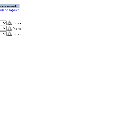
lario avanzado
ulario b�sico