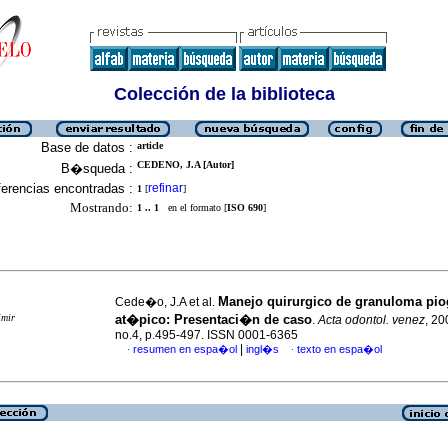
Colección de la biblioteca
Base de datos :
article
CEDENO, J.A [Autor]
B�squeda :
erencias encontradas :
refinar
1
[
]
Mostrando:
1 .. 1
en el formato [
ISO 690
]
Manejo quirurgico de granuloma pi
Cede�o, J.A et al.
imir
at�pico
:
Presentaci�n de caso
.
Acta odontol. venez
, 20
no.4, p.495-497. ISSN 0001-6365
|
resumen en espa�ol
ingl�s
texto en espa�ol
·
·