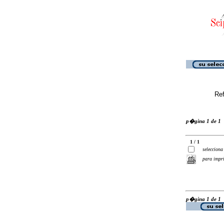
Ref
p�gina 1 de 1
1 / 1
selecciona
para impr
p�gina 1 de 1