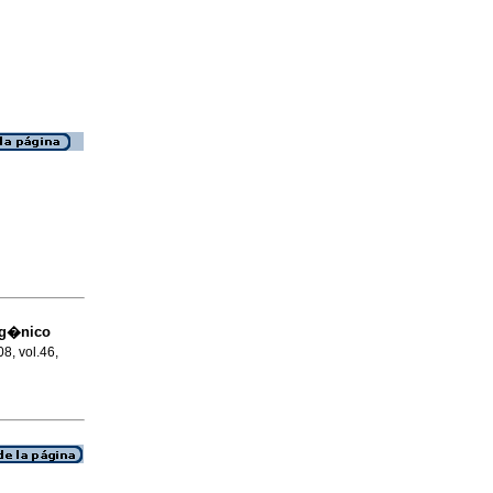
og�nico
08, vol.46,