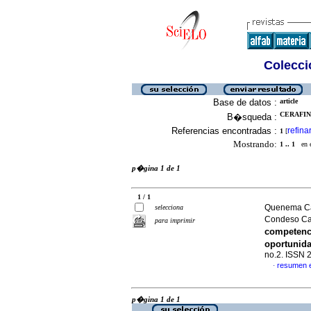
Colecció
Base de datos :
article
CERAFIN
B�squeda :
Referencias encontradas :
refina
1
[
Mostrando:
1 .. 1
en el
p�gina 1 de 1
1 / 1
Quenema Cam
selecciona
Condeso Ca
para imprimir
competenci
oportunid
no.2. ISSN 
resumen 
·
p�gina 1 de 1