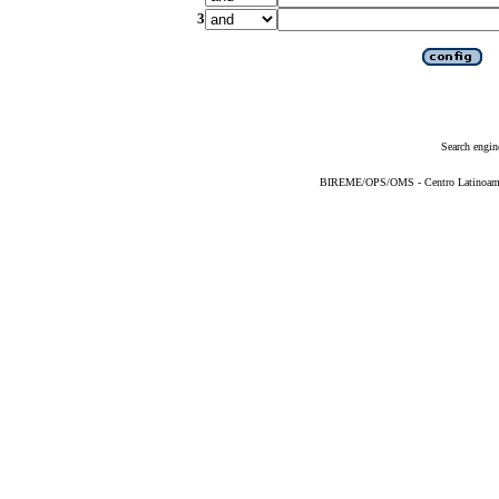
3
Search engin
BIREME/OPS/OMS - Centro Latinoameric