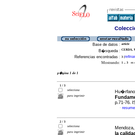
Colecció
Base de datos :
article
CERDA, 
B�squeda :
Referencias encontradas :
refina
3
[
Mostrando:
1 .. 3
en el
p�gina 1 de 1
1 / 3
selecciona
Hu�rfano,
para imprimir
Fundame
p.71-76. 
resume
·
2 / 3
selecciona
Mendoza, 
para imprimir
la calid