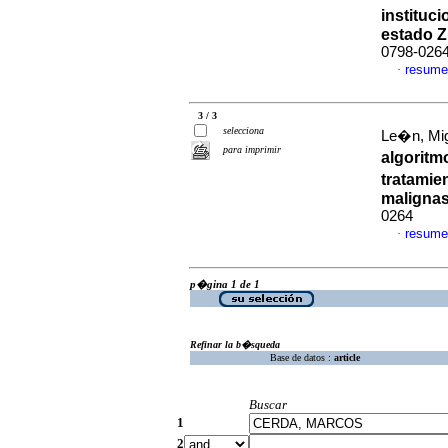
instituc
estado Z
0798-026
resume
·
3 / 3
selecciona
Le�n, Mig
para imprimir
algoritm
tratamie
maligna
0264
resume
·
p�gina 1 de 1
Refinar la b�squeda
Base de datos :
article
Buscar
1
2