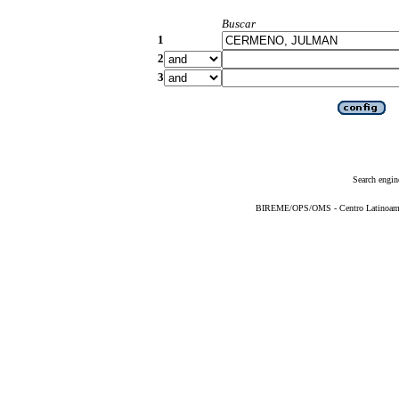
Buscar
1
2
3
Search engin
BIREME/OPS/OMS - Centro Latinoameric