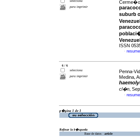
selecciona
Cerme�o, 
para imprimir
paracocc
suburb o
Venezue
paracocc
poblaci�
Venezue
ISSN 053
resume
·
6 / 6
selecciona
Penna-Vi
para imprimir
Medina, A
haemoly
cl�n
, Sep
resume
·
p�gina 1 de 1
Refinar la b�squeda
Base de datos :
article