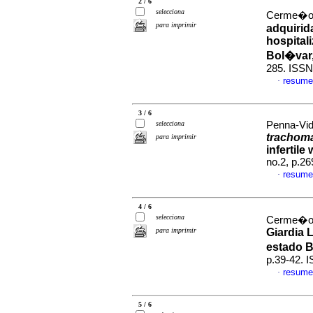
2 / 6
selecciona
Cerme�o, 
para imprimir
adquirid
hospital
Bol�var
285. ISSN
resume
·
3 / 6
selecciona
Penna-Vid
trachoma
para imprimir
infertil
no.2, p.2
resume
·
4 / 6
selecciona
Cerme�o, 
para imprimir
Giardia 
estado B
p.39-42. 
resume
·
5 / 6