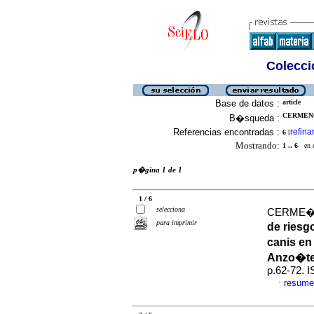
Colecció
Base de datos :
article
CERMENO
B�squeda :
Referencias encontradas :
refina
6
[
Mostrando:
1 .. 6
en el
p�gina 1 de 1
1 / 6
selecciona
CERME�O
para imprimir
de riesg
canis en
Anzo�te
p.62-72. 
resume
·