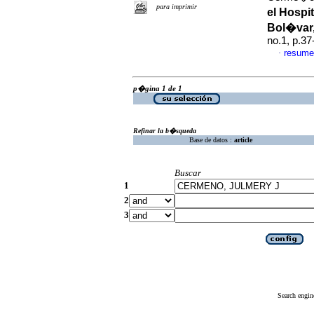
para imprimir
el Hospi
Bol�var,
no.1, p.3
resume
·
p�gina 1 de 1
Refinar la b�squeda
Base de datos :
article
Buscar
1
2
3
Search engin