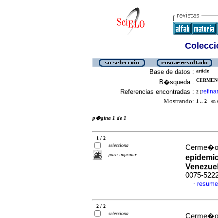
Colecció
Base de datos :
article
CERMENO
B�squeda :
Referencias encontradas :
refina
2
[
Mostrando:
1 .. 2
en el
p�gina 1 de 1
1 / 2
selecciona
Cerme�o, 
para imprimir
epidemio
Venezue
0075-522
resume
·
2 / 2
selecciona
Cerme�o, 