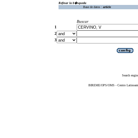
Refinar la b�squeda
Base de datos :
article
Buscar
1
2
3
Search engin
BIREME/OPS/OMS - Centro Latinoameric