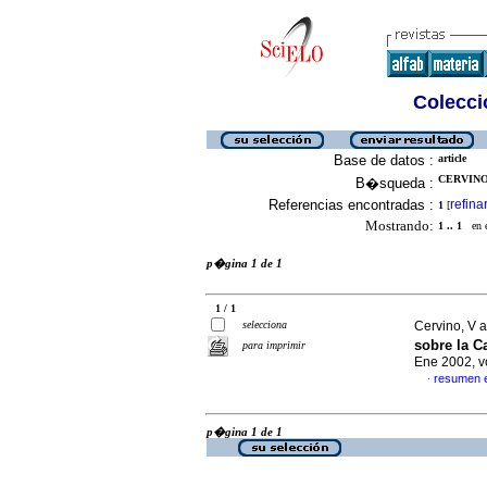
Colecció
Base de datos :
article
CERVINO,
B�squeda :
Referencias encontradas :
refina
1
[
Mostrando:
1 .. 1
en el
p�gina 1 de 1
1 / 1
selecciona
Cervino, V 
sobre la C
para imprimir
Ene 2002, v
resumen 
·
p�gina 1 de 1