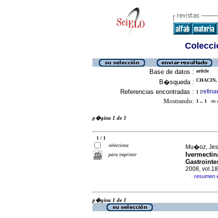
Colecció
Base de datos :
article
CHACIN, 
B�squeda :
Referencias encontradas :
refina
1
[
Mostrando:
1 .. 1
en el
p�gina 1 de 1
1 / 1
selecciona
Mu�oz, Jes�
Ivermecti
para imprimir
Gastrointe
2008, vol.1
resumen 
·
p�gina 1 de 1