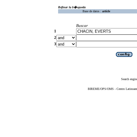
Refinar la b�squeda
Base de datos :
article
Buscar
1
2
3
Search engin
BIREME/OPS/OMS - Centro Latinoameric