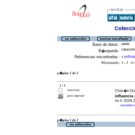
Colecció
Base de datos :
article
CHACON 
B�squeda :
Referencias encontradas :
refina
1
[
Mostrando:
1 .. 1
en el
p�gina 1 de 1
1 / 1
selecciona
Chac�n Due
influencia
para imprimir
no.4. ISSN 
resumen 
·
p�gina 1 de 1