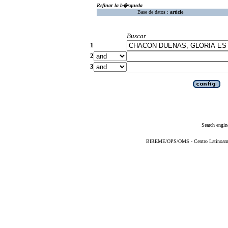
Refinar la b�squeda
Base de datos :
article
Buscar
1
2
3
Search engin
BIREME/OPS/OMS - Centro Latinoameric