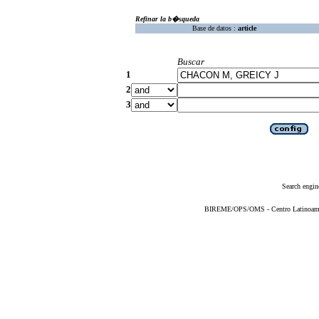
Refinar la b�squeda
Base de datos :
article
Buscar
1
2
3
Search engin
BIREME/OPS/OMS - Centro Latinoameric