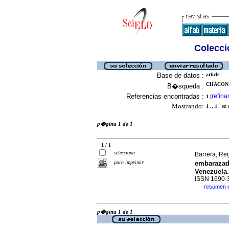
Colecció
Base de datos :
article
CHACON M
B�squeda :
Referencias encontradas :
refina
1
[
Mostrando:
1 .. 1
en el
p�gina 1 de 1
1 / 1
selecciona
Barrera, Re
para imprimir
embarazad
Venezuela
ISSN 1690-
resumen 
·
p�gina 1 de 1