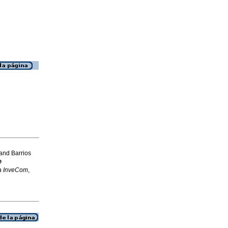
and Barrios
e
a InveCom
,