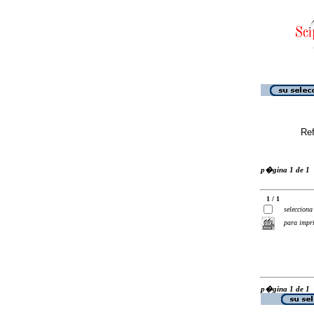
Ref
p�gina 1 de 1
1 / 1
selecciona
para impr
p�gina 1 de 1