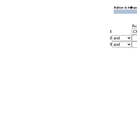
Refinar la b�squ
Bu
1
2
3