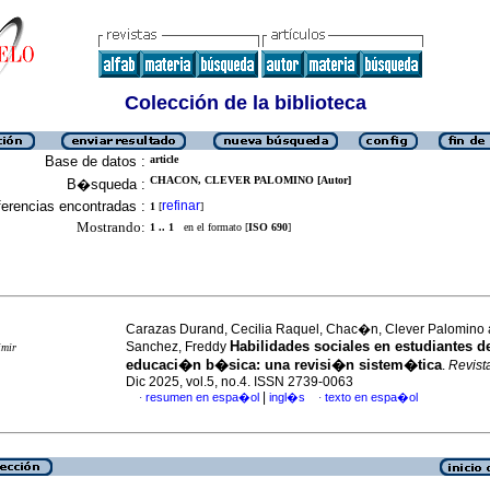
Colección de la biblioteca
Base de datos :
article
CHACON, CLEVER PALOMINO [Autor]
B�squeda :
erencias encontradas :
refinar
1
[
]
Mostrando:
1 .. 1
en el formato [
ISO 690
]
Carazas Durand, Cecilia Raquel, Chac�n, Clever Palomino 
Habilidades sociales en estudiantes d
Sanchez, Freddy
imir
educaci�n b�sica: una revisi�n sistem�tica
.
Revist
Dic 2025, vol.5, no.4. ISSN 2739-0063
|
resumen en espa�ol
ingl�s
texto en espa�ol
·
·