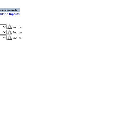
lario avanzado
ulario b�sico