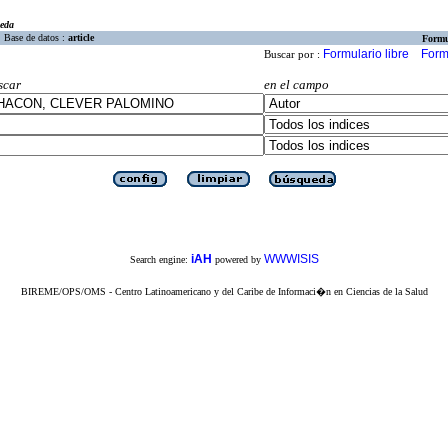
eda
Base de datos :
article
Formu
Formulario libre
Form
Buscar por :
scar
en el campo
iAH
WWWISIS
Search engine:
powered by
BIREME/OPS/OMS - Centro Latinoamericano y del Caribe de Informaci�n en Ciencias de la Salud