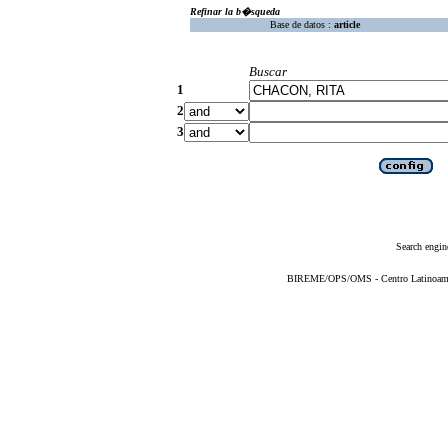
Refinar la b�squeda
Base de datos :
article
Buscar
1
2
3
Search engin
BIREME/OPS/OMS - Centro Latinoameric