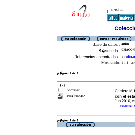
Colecció
Base de datos :
article
CHACON, 
B�squeda :
Referencias encontradas :
refina
1
[
Mostrando:
1 .. 1
en el
p�gina 1 de 1
1 / 1
selecciona
Cordero M, 
para imprimir
con el est
Jun 2010, v
resumen 
·
p�gina 1 de 1