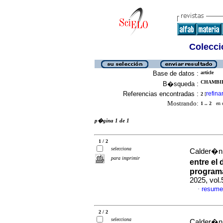
Colecció
Base de datos :
article
CHAMBILL
B�squeda :
Referencias encontradas :
refina
2
[
Mostrando:
1 .. 2
en el
p�gina 1 de 1
1 / 2
selecciona
Calder�n 
para imprimir
entre el
programa
2025, vol
resume
·
2 / 2
selecciona
Calder�n 