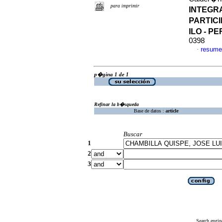
para imprimir
INTEGR
PARTICI
ILO - P
0398
resume
·
p�gina 1 de 1
Refinar la b�squeda
Base de datos :
article
Buscar
1
2
3
Search engin