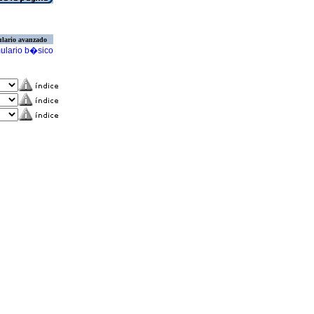
lario avanzado
ulario b�sico