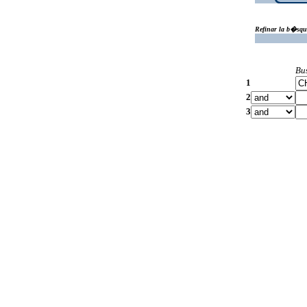
Refinar la b�squ
Bu
1
2
3