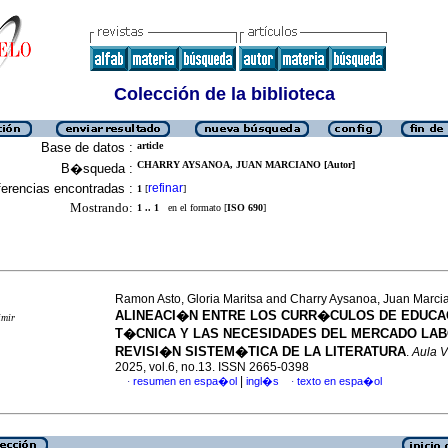
Colección de la biblioteca
Base de datos :
article
CHARRY AYSANOA, JUAN MARCIANO [Autor]
B�squeda :
erencias encontradas :
refinar
1
[
]
Mostrando:
1 .. 1
en el formato [
ISO 690
]
Ramon Asto, Gloria Maritsa and Charry Aysanoa, Juan Marci
ALINEACI�N ENTRE LOS CURR�CULOS DE EDUCA
imir
T�CNICA Y LAS NECESIDADES DEL MERCADO LAB
REVISI�N SISTEM�TICA DE LA LITERATURA
.
Aula V
2025, vol.6, no.13. ISSN 2665-0398
|
resumen en espa�ol
ingl�s
texto en espa�ol
·
·