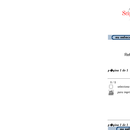
Ref
p�gina 1 de 1
1 / 1
selecciona
para impr
p�gina 1 de 1