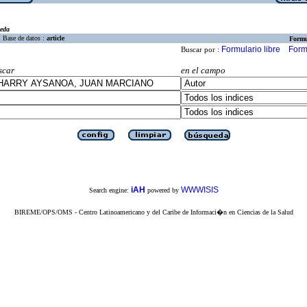
eda
Base de datos :
article
Formu
Formulario libre
Form
Buscar por :
scar
en el campo
iAH
WWWISIS
Search engine:
powered by
BIREME/OPS/OMS - Centro Latinoamericano y del Caribe de Informaci�n en Ciencias de la Salud