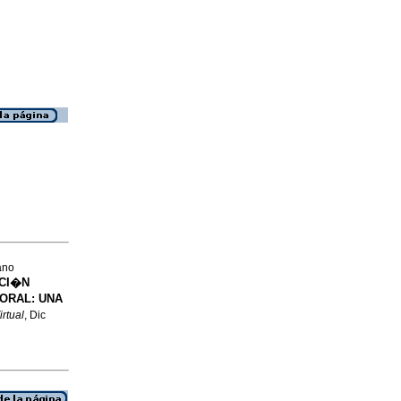
ano
CI�N
ORAL: UNA
irtual
, Dic