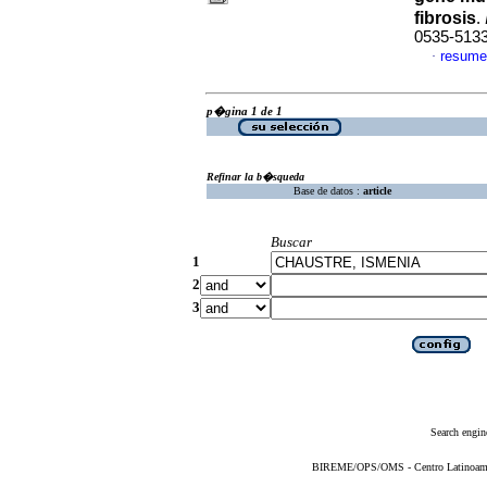
fibrosis
.
0535-513
resume
·
p�gina 1 de 1
Refinar la b�squeda
Base de datos :
article
Buscar
1
2
3
Search engin
BIREME/OPS/OMS - Centro Latinoameric