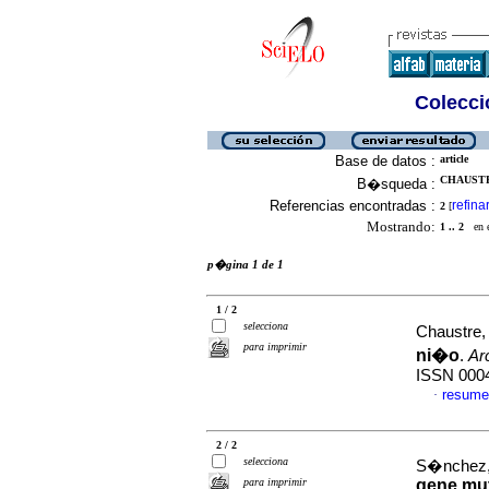
Colecció
Base de datos :
article
CHAUSTRE
B�squeda :
Referencias encontradas :
refina
2
[
Mostrando:
1 .. 2
en el
p�gina 1 de 1
1 / 2
selecciona
Chaustre, 
para imprimir
ni�o
.
Ar
ISSN 000
resume
·
2 / 2
selecciona
S�nchez, 
para imprimir
gene mut