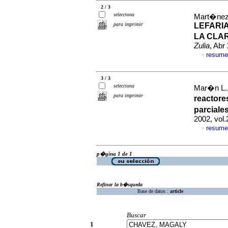
2 / 3
selecciona
Mart�nez,
para imprimir
LEFARI
LA CLA
Zulia
, Abr
resume
·
3 / 3
selecciona
Mar�n L.,
para imprimir
reactore
parciale
2002, vol
resume
·
p�gina 1 de 1
Refinar la b�squeda
Base de datos :
article
Buscar
1