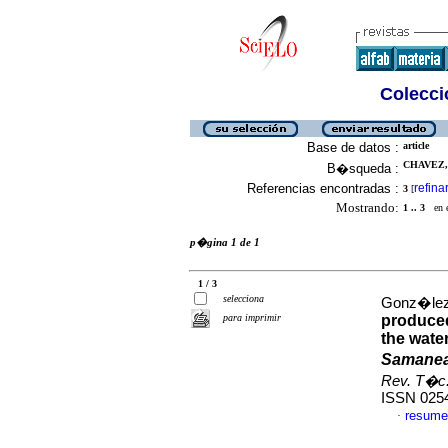
Colecció
Base de datos :
article
CHAVEZ,
B�squeda :
Referencias encontradas :
refina
3
[
Mostrando:
1 .. 3
en el
p�gina 1 de 1
1 / 3
selecciona
Gonz�lez,
para imprimir
produce
the wate
Samane
Rev. T�c. 
ISSN 025
resume
·