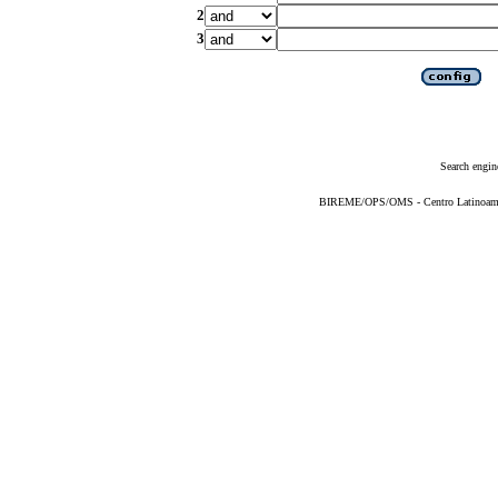
2
3
Search engin
BIREME/OPS/OMS - Centro Latinoameric