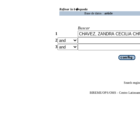
Refinar la b�squeda
Base de datos :
article
Buscar
1
2
3
Search engin
BIREME/OPS/OMS - Centro Latinoameric