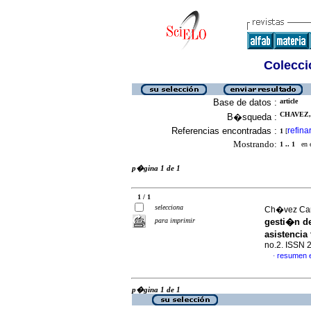
Colecció
Base de datos :
article
CHAVEZ,
B�squeda :
Referencias encontradas :
refina
1
[
Mostrando:
1 .. 1
en el
p�gina 1 de 1
1 / 1
selecciona
Ch�vez Carr
para imprimir
gesti�n de
asistenci
no.2. ISSN 
resumen 
·
p�gina 1 de 1