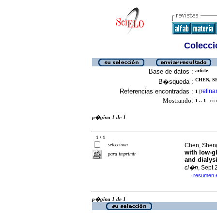
Colecció
Base de datos :
article
CHEN, SH
B�squeda :
Referencias encontradas :
refina
1
[
Mostrando:
1 .. 1
en el
p�gina 1 de 1
1 / 1
selecciona
Chen, Sheng
with low-g
para imprimir
and dialys
cl�n
, Sept
resumen 
·
p�gina 1 de 1