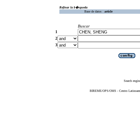
Refinar la b�squeda
Base de datos :
article
Buscar
1
2
3
Search engin
BIREME/OPS/OMS - Centro Latinoameric