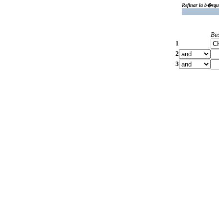
Refinar la b�squ
Bu
1
2
3