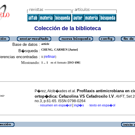
Colección de la biblioteca
Base de datos :
article
CHENG, CARMEN [Autor]
B�squeda :
erencias encontradas :
refinar
1
[
]
Mostrando:
1 .. 1
en el formato [
ISO 690
]
Profilaxis antimicrobiana en c
P�rez, Alcib�ades et al.
imir
ortop�dica
:
Cefazolina VS Cefadroxilo I.V
.
AVFT
, Set 
no.3, p.61-65. ISSN 0798-0264
|
resumen en espa�ol
ingl�s
texto en espa�ol
·
·