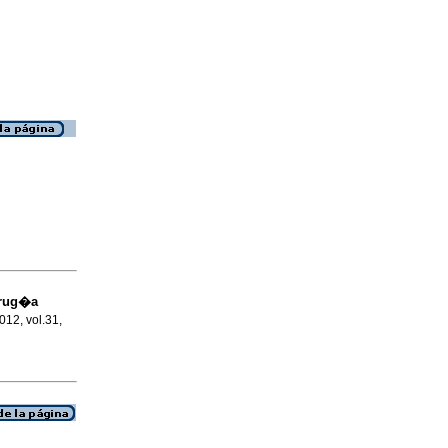
irug�a
2012, vol.31,