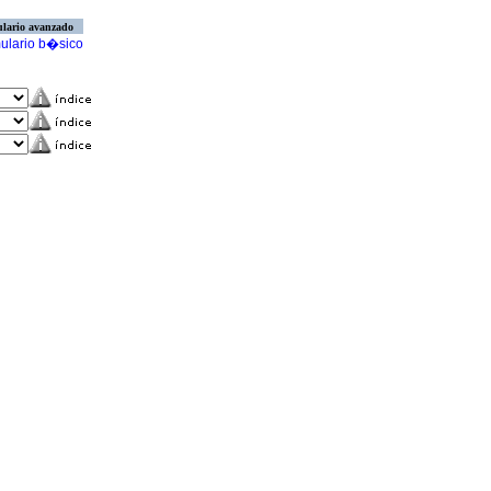
lario avanzado
ulario b�sico