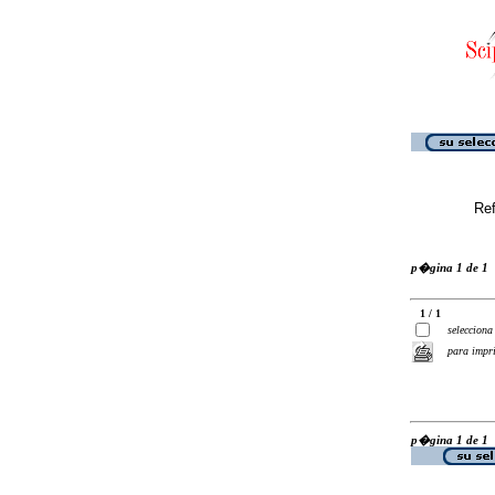
Ref
p�gina 1 de 1
1 / 1
selecciona
para impr
p�gina 1 de 1