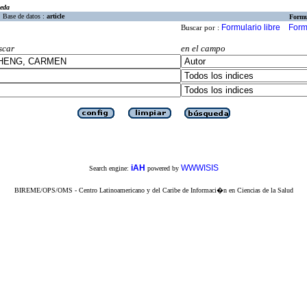
eda
Base de datos :
article
Formu
Formulario libre
Form
Buscar por :
scar
en el campo
iAH
WWWISIS
Search engine:
powered by
BIREME/OPS/OMS - Centro Latinoamericano y del Caribe de Informaci�n en Ciencias de la Salud