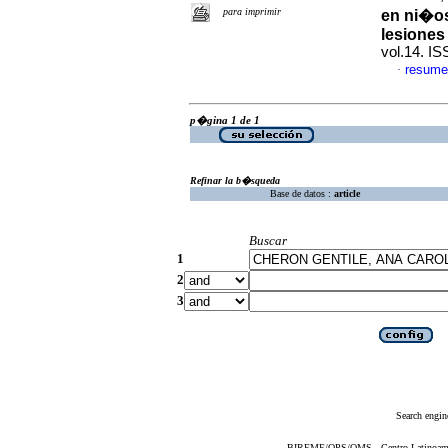
para imprimir
en ni�os
lesiones
vol.14. I
resume
·
p�gina 1 de 1
Refinar la b�squeda
Base de datos :
article
Buscar
1
2
3
Search engin
BIREME/OPS/OMS - Centro Latinoameric