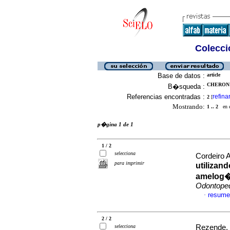
Colecció
Base de datos :
article
CHERON 
B�squeda :
Referencias encontradas :
refina
2
[
Mostrando:
1 .. 2
en el
p�gina 1 de 1
1 / 2
selecciona
Cordeiro 
para imprimir
utilizan
amelog�n
Odontope
resume
·
2 / 2
selecciona
Rezende, 