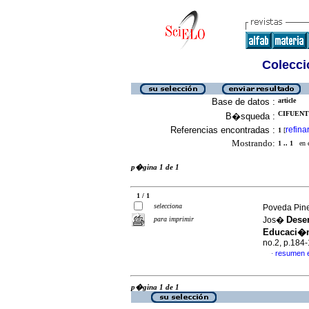
Colecció
Base de datos :
article
CIFUENTE
B�squeda :
Referencias encontradas :
refina
1
[
Mostrando:
1 .. 1
en el
p�gina 1 de 1
1 / 1
selecciona
Poveda Pine
Deser
para imprimir
Jos�
Educaci�n
no.2, p.184
resumen 
·
p�gina 1 de 1