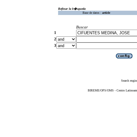
Refinar la b�squeda
Base de datos :
article
Buscar
1
2
3
Search engin
BIREME/OPS/OMS - Centro Latinoameric