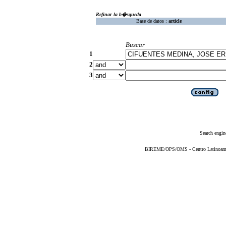
Refinar la b�squeda
Base de datos :
article
Buscar
1
2
3
Search engin
BIREME/OPS/OMS - Centro Latinoameric