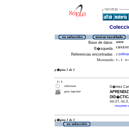
Colecció
Base de datos :
article
CIFUENT
B�squeda :
Referencias encontradas :
refina
1
[
Mostrando:
1 .. 1
en el
p�gina 1 de 1
1 / 1
selecciona
G�mez Carva
APRENDIZ
para imprimir
DID�CTIC
vol.27, no.
resumen 
·
p�gina 1 de 1