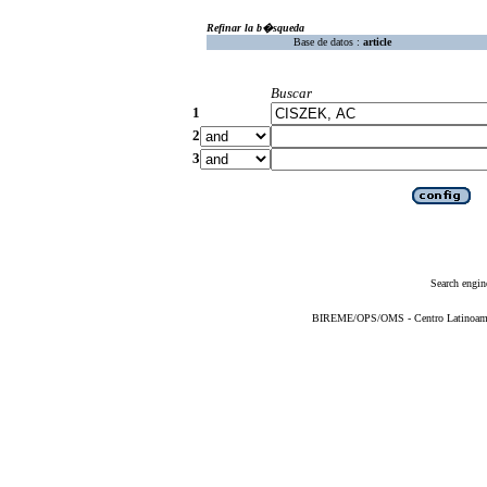
Refinar la b�squeda
Base de datos :
article
Buscar
1
2
3
Search engin
BIREME/OPS/OMS - Centro Latinoameric