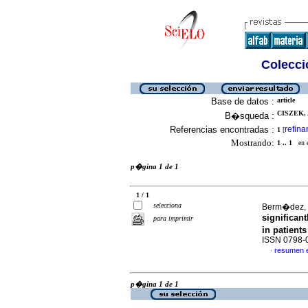
Colecció
Base de datos :
article
CISZEK, 
B�squeda :
Referencias encontradas :
refina
1
[
Mostrando:
1 .. 1
en el
p�gina 1 de 1
1 / 1
selecciona
Berm�dez, V
significan
para imprimir
in patients
ISSN 0798-
resumen 
·
p�gina 1 de 1