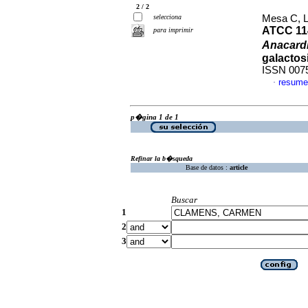
2 / 2
selecciona
Mesa C, Lu
ATCC 114
para imprimir
Anacard
galactos
ISSN 007
resume
·
p�gina 1 de 1
Refinar la b�squeda
Base de datos :
article
Buscar
1
2
3