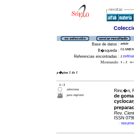
Colecció
Base de datos :
article
CLAMENS
B�squeda :
Referencias encontradas :
refina
2
[
Mostrando:
1 .. 2
en el
p�gina 1 de 1
1 / 2
selecciona
Rinc�n, F
para imprimir
de gomas
cyclocar
preparac
Rev. Cien
ISSN 079
resume
·