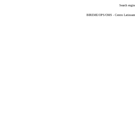
Search engin
BIREME/OPS/OMS - Centro Latinoameric