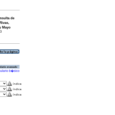
nsulta de
Rivas,
y Mayo
03
lario avanzado
ulario b�sico