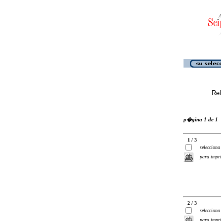
Ref
p�gina 1 de 1
1 / 3
selecciona
para impr
2 / 3
selecciona
para impr