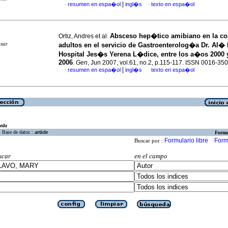
|
resumen en espa�ol
ingl�s
texto en espa�ol
·
·
Absceso hep�tico amibiano en la
co
Ortiz, Andres et al.
imir
adultos en el servicio de
Gastroenterolog�a Dr. Al� 
Hospital Jes�s Yerena L�dice, entre los
a�os 2000 
2006
.
Gen
, Jun 2007, vol.61, no.2, p.115-117. ISSN 0016-35
|
resumen en espa�ol
ingl�s
texto en espa�ol
·
·
eda
Base de datos :
article
Formu
Formulario libre
Form
Buscar por :
scar
en el campo