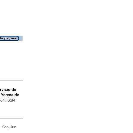
rvicio de
 Yerena de
2-54. ISSN
.
Gen
, Jun