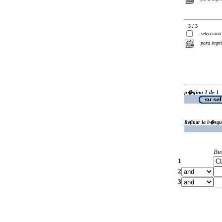
3 / 3
selecciona
para impr
p�gina 1 de 1
Refinar la b�squ
Bu
1
2
3