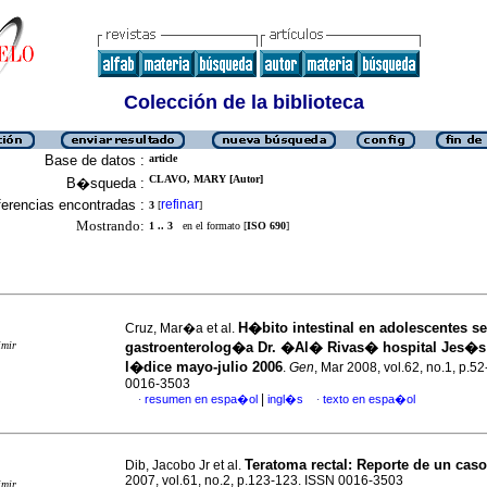
Colección de la biblioteca
Base de datos :
article
CLAVO, MARY [Autor]
B�squeda :
erencias encontradas :
refinar
3
[
]
Mostrando:
1 .. 3
en el formato [
ISO 690
]
H�bito intestinal en adolescentes se
Cruz, Mar�a et al.
imir
gastroenterolog�a Dr. �Al� Rivas� hospital Jes�s
l�dice mayo-julio 2006
.
Gen
, Mar 2008, vol.62, no.1, p.5
0016-3503
|
resumen en espa�ol
ingl�s
texto en espa�ol
·
·
Teratoma rectal
:
Reporte de un caso
Dib, Jacobo Jr et al.
2007, vol.61, no.2, p.123-123. ISSN 0016-3503
imir